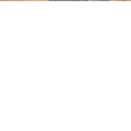
 Guinguette Maritime BAR et R
Taverna marittima Bamboche