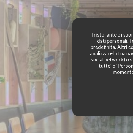
Il ristorante e i su
dati personali. 
predefinita. Altri 
analizzare la tua na
social network) o vi
tutto' o 'Person
momento c
BAMBOCHE GUINGU
BAR BR