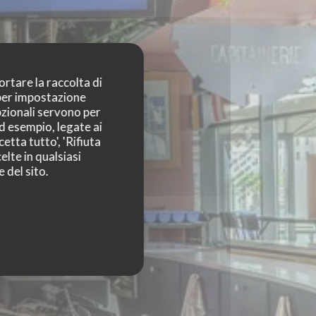
ortare la raccolta di
 per impostazione
pzionali servono per
ad esempio, legate ai
etta tutto', 'Rifiuta
elte in qualsiasi
 del sito.
AR ET RESTAURANT
EIN SUD