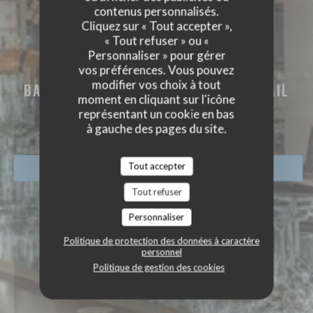
contenus personnalisés.
Cliquez sur « Tout accepter »,
« Tout refuser » ou «
Personnaliser » pour gérer
vos préférences. Vous pouvez
BAMBOCHE GUINGUETTE MARI
modifier vos choix à tout
BAR BRASSERIE RESTAURANT COCKTAIL
moment en cliquant sur l'icône
TERRASSE PLEIN SUD
représentant un cookie en bas
|
BREST
à gauche des pages du site.
Tout accepter
RÉSERVER
Tout refuser
Personnaliser
Politique de protection des données à caractère
personnel
Politique de gestion des cookies