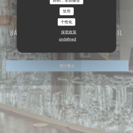
好的，全部接受
禁用
个性化
BAMBOCHE GUINGUETTE MARI
BAR BRASSERIE RESTAURANT COCKTAIL
保密政策
TERRASSE PLEIN SUD
undefined
|
BREST
预订餐位