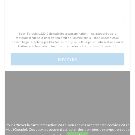
Selon l'article L.223-2 du code de la consommation, il est rappelé que le
consommateur peut user de son droit à s'inscrire sur la liste d'opposition au
démarchage téléphonique Bloctel :
bloctel.gouv.fr
. Pour plus d'informations sur le
traitement de vos données, consultez notre
politique de confidentialité
.
Pour afficher la carte interactive Waze, vous devez accepter les cookies Waze
Map (Google). Ces cookies peuvent collecter des données de navigation et de