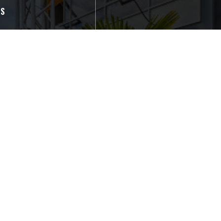
OS
rrasse plein sud
für Behinderte
 Kontaktloses Bezahlen,
a, carte Bleue