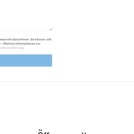
anrufe abzulehnen. Sie können sich
de
. Weitere Informationen zur
schutzerklärung
.