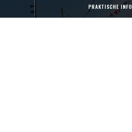
PRAKTISCHE INF
Küche
Brauerei
Ortstyp
Bar Brasserie Restaurant Cocktail Te
Services
Privatisierungen, Terrasse, Zugang 
Zahlungsmittel
Ticket restaurant dématérialisé, Apple Pay,
Eurocard / Mastercard, Bargeld, Vis