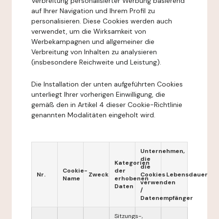
Verbreitung personalisierter Werbung basierend
auf Ihrer Navigation und Ihrem Profil zu
personalisieren. Diese Cookies werden auch
verwendet, um die Wirksamkeit von
Werbekampagnen und allgemeiner die
Verbreitung von Inhalten zu analysieren
(insbesondere Reichweite und Leistung).
Die Installation der unten aufgeführten Cookies
unterliegt Ihrer vorherigen Einwilligung, die
gemäß den in Artikel 4 dieser Cookie-Richtlinie
genannten Modalitäten eingeholt wird.
Unternehmen,
die
Kategorien
die
Cookie-
der
Nr.
Zweck
Cookies
Lebensdauer
Name
erhobenen
verwenden
Daten
/
Datenempfänger
Sitzungs-,