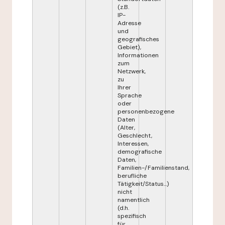
(z.B.
IP-
Adresse
und
geografisches
Gebiet),
Informationen
zum
Netzwerk,
zu
Ihrer
Sprache
oder
personenbezogene
Daten
(Alter,
Geschlecht,
Interessen,
demografische
Daten,
Familien-/Familienstand,
berufliche
Tätigkeit/Status...)
nicht
namentlich
(d.h.
spezifisch
für