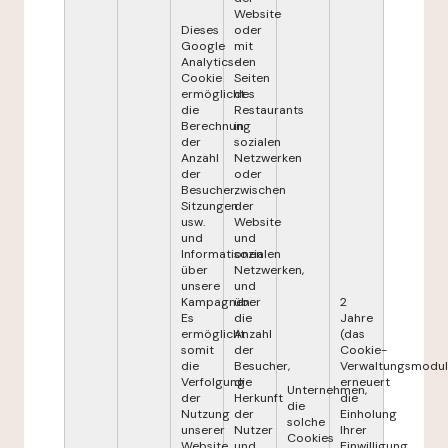
Website
Dieses
oder
Google
mit
Analytics-
den
Cookie
Seiten
ermöglicht
des
die
Restaurants
Berechnung
in
der
sozialen
Anzahl
Netzwerken
der
oder
Besucher,
zwischen
Sitzungen
der
usw.
Website
und
und
Informationen
sozialen
über
Netzwerken,
unsere
und
Kampagnen.
über
2
Es
die
Jahre
ermöglicht
Anzahl
(das
somit
der
Cookie-
die
Besucher,
Verwaltungsmodul
Verfolgung
die
erneuert
Unternehmen,
der
Herkunft
die
die
Nutzung
der
Einholung
solche
unserer
Nutzer
Ihrer
Cookies
Website
und
Einwilligung