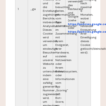
verwenden:
und
die
nach
das
die
besuchten
maximal
1
_ga
Restaurant
Erstellung
Seiten,
6
und
zugehöriger
Informationen
Monaten,
Google
Berichte,
vom
wobei
(siehe
insbesondere
Typ
bei
https://policies.google.
Analyseberichte.
„Identifikatoren"
fehlender
oder
Dieses
im
Erneuerung
https://policies.google.
Cookie
Zusammenhang
Ihrer
wird
mit
Einwilligung
verwendet,
Ihrem
dieses
um
Endgerät,
Cookie
eindeutige
Ihrer
gelöscht/deinstalli
Besucher
Hardware,
wird).
auf
sozialen
unserer
Netzwerken
Website
oder
zu
Ihrem
unterscheiden,
Betriebssystem,
indem
oder
eine
Informationen
zufällig
vom
generierte
Typ
Nummer
„Scoring"
zugewiesen
(z.B.
wird,
Bot-
um
Score,
eindeutige
um