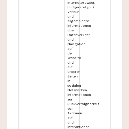
Internetbrowser,
Endgerätetyp...),
Verlauf
und
allgemeinere
Informationen
über
Datenverkehr
und
Navigation
auf
der
Website
und
auf
unseren
Seiten
in
sozialen
Netzwerken,
Informationen
zur
Rückverfolgbarkeit
von
Aktionen
auf
und
Interaktionen