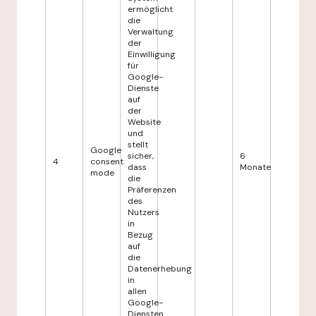
ermöglicht
die
Verwaltung
der
Einwilligung
für
Google-
Dienste
auf
der
Website
und
stellt
Google
sicher,
6
4
consent
dass
Monate
mode
die
Präferenzen
des
Nutzers
in
Bezug
auf
die
Datenerhebung
in
allen
Google-
Diensten