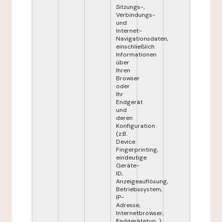
Sitzungs-,
Verbindungs-
und
Internet-
Navigationsdaten,
einschließlich
Informationen
über
Ihren
Browser
oder
Ihr
Endgerät
und
deren
Konfiguration
(z.B.
Device
Fingerprinting,
eindeutige
Geräte-
ID,
Anzeigeauflösung,
Betriebssystem,
IP-
Adresse,
Internetbrowser,
Endgerätetyp...),