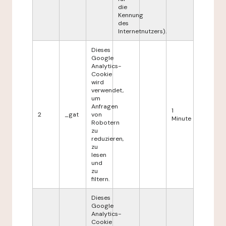
die
Kennung
des
Internetnutzers).
Dieses
Google
Analytics-
Cookie
wird
verwendet,
um
Anfragen
1
2
_gat
von
Minute
Robotern
zu
reduzieren,
zu
lesen
und
zu
filtern.
Dieses
Google
Analytics-
Cookie