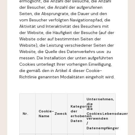
ermöglicht, die Anzahl der Besuche, die Anzahl
der Besucher, die Anzahl der aufgerufenen
Seiten, die Absprungrate, die Dauer und den
vom Besucher verfolgten Navigationspfad, die
Aktivität und Interaktivität des Besuchers mit
der Website, die Häufigkeit der Besuche (auf der
Website oder auf bestimmten Seiten der
Website), die Leistung verschiedener Seiten der
Website, die Quelle des Datenverkehrs usw. zu
messen. Die Installation der unten aufgeführten
Cookies unterliegt Ihrer vorherigen Einwilligung,
die gemäß den in Artikel 4 dieser Cookie-
Richtlinie genannten Modalitäten eingeholt wird.
Unternehmen,
die
Kategorien
die
Cookie-
der
Nr.
Zweck
Cookies
Lebensdauer
Name
erhobenen
verwenden
Daten
/
Datenempfänger