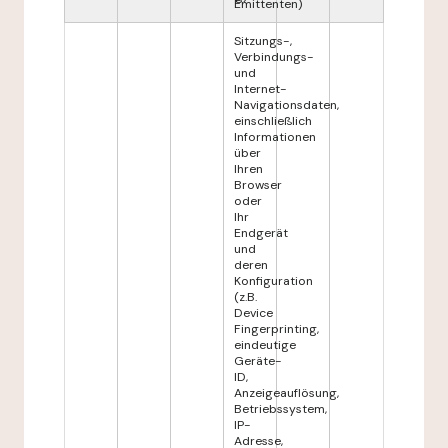
Emittenten)
Sitzungs-,
Verbindungs-
und
Internet-
Navigationsdaten,
einschließlich
Informationen
über
Ihren
Browser
oder
Ihr
Endgerät
und
deren
Konfiguration
(z.B.
Device
Fingerprinting,
eindeutige
Geräte-
ID,
Anzeigeauflösung,
Betriebssystem,
IP-
Adresse,