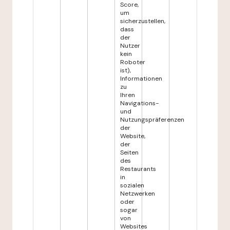
Score,
um
sicherzustellen,
dass
der
Nutzer
kein
Roboter
ist),
Informationen
zu
Ihren
Navigations-
und
Nutzungspräferenzen
der
Website,
der
Seiten
des
Restaurants
in
sozialen
Netzwerken
oder
sogar
von
Websites