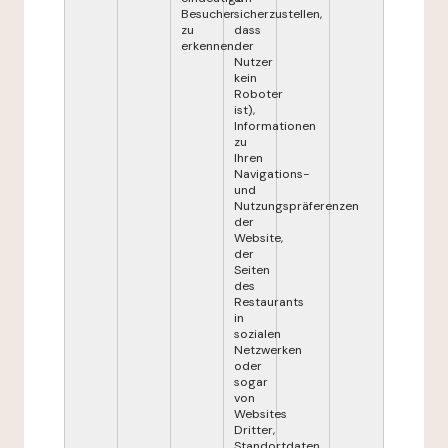
Besucher
sicherzustellen,
zu
dass
erkennen.
der
Nutzer
kein
Roboter
ist),
Informationen
zu
Ihren
Navigations-
und
Nutzungspräferenzen
der
Website,
der
Seiten
des
Restaurants
in
sozialen
Netzwerken
oder
sogar
von
Websites
Dritter,
Standortdaten