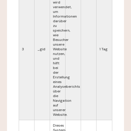
wird
verwendet,
um
Informationen
darüber
zu
speichern,
wie
Besucher
unsere
3
_gid
Website
1 Tag
nutzen,
und
hilft
bei
der
Erstellung
eines
Analyseberichts
über
die
Navigation
auf
unserer
Website.
Dieses
System