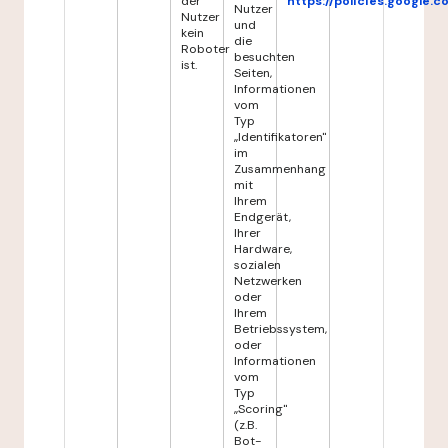
der
https://policies.google.
Nutzer
Nutzer
und
kein
die
Roboter
besuchten
ist.
Seiten,
Informationen
vom
Typ
„Identifikatoren"
im
Zusammenhang
mit
Ihrem
Endgerät,
Ihrer
Hardware,
sozialen
Netzwerken
oder
Ihrem
Betriebssystem,
oder
Informationen
vom
Typ
„Scoring"
(z.B.
Bot-