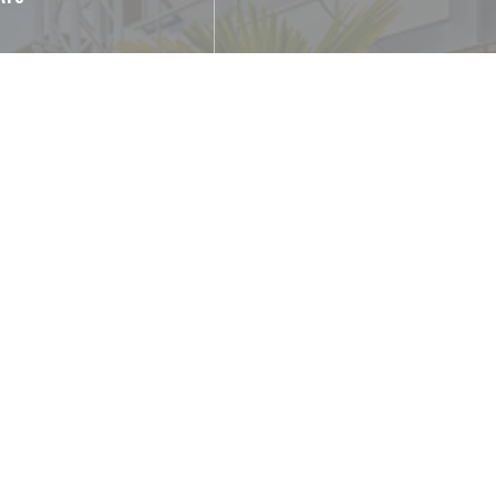
rrasse plein sud
 com mobilidade reduzida
to
gamento sem contato,
a, Cartão Azul