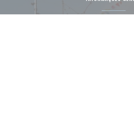
Culinária
Tipo de empresa
Bar Brasserie Restaurant Cocktail Te
Serviços
Privatização, Esplanada, Acesso para pessoas
Métodos de pagamen
Ticket restaurante digital, Apple Pay, Pa
Eurocard/Mastercard, Dinheiro, Vis