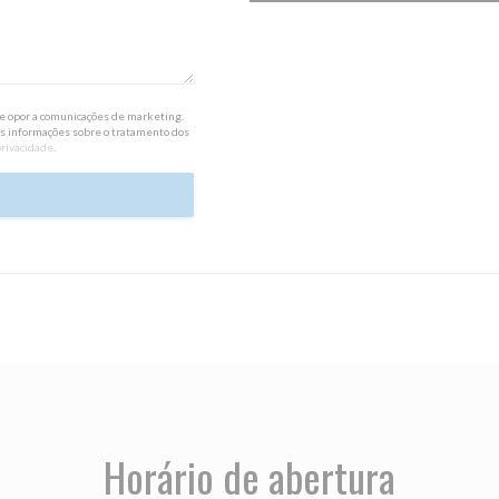
 se opor a comunicações de marketing.
is informações sobre o tratamento dos
privacidade
.
Horário de abertura