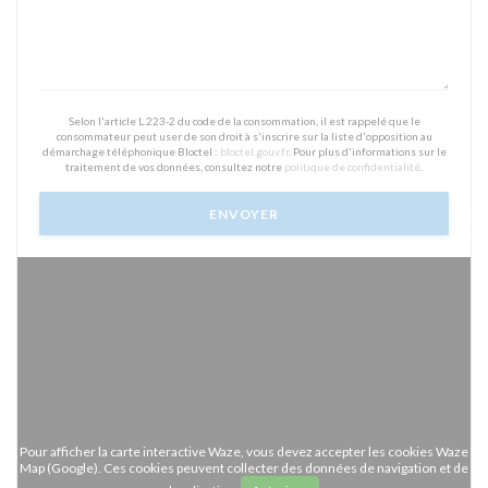
Selon l'article L.223-2 du code de la consommation, il est rappelé que le
consommateur peut user de son droit à s'inscrire sur la liste d'opposition au
démarchage téléphonique Bloctel :
bloctel.gouv.fr
. Pour plus d'informations sur le
traitement de vos données, consultez notre
politique de confidentialité
.
Pour afficher la carte interactive Waze, vous devez accepter les cookies Waze
Map (Google). Ces cookies peuvent collecter des données de navigation et de