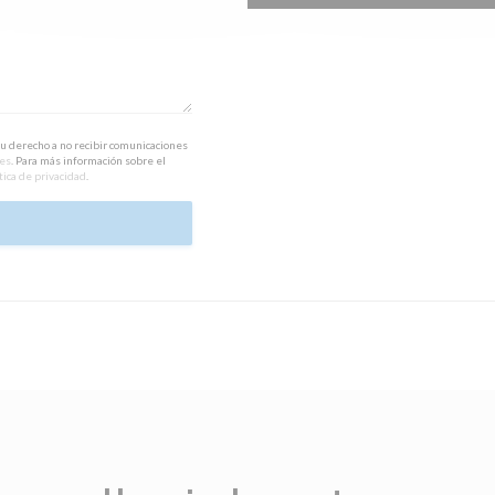
su derecho a no recibir comunicaciones
.es
. Para más información sobre el
tica de privacidad
.