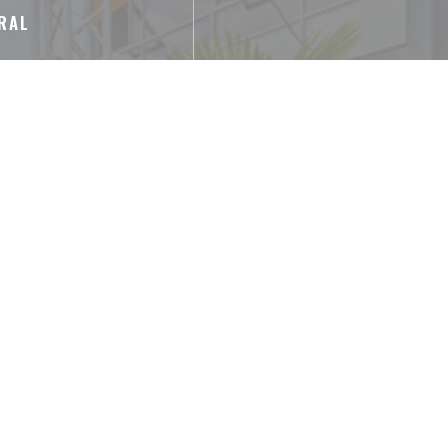
RAL
rrasse plein sud
iscapacitados
ontactless Payment,
arjeta de Crédito