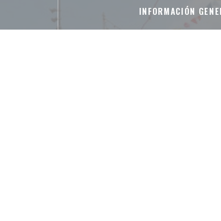
INFORMACIÓN GENE
Cocina
Cervecería
Tipo de negocio
Bar Brasserie Restaurant Cocktail Te
Servicios
Privatización, Terraza, Acceso a D
Métodos de pago
Ticket restaurante digital, Apple Pay, C
Eurocard/Mastercard, Efectivo, Visa, T