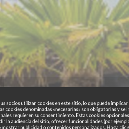
us socios utilizan cookies en este sitio, lo que puede implicar
as cookies denominadas «necesarias» son obligatorias y se i
nales requieren su consentimiento. Estas cookies opcionales 
ir la audiencia del sitio, ofrecer funcionalidades (por ejempl
o mostrar publicidad o contenidos personalizados. Haga clic e