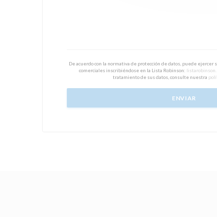
De acuerdo con la normativa de protección de datos, puede ejercer 
comerciales inscribiéndose en la Lista Robinson:
listarobinson
tratamiento de sus datos, consulte nuestra
polí