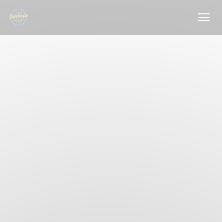
Πίνακας διαχείρισης "Μπισκότων" (Cookies)