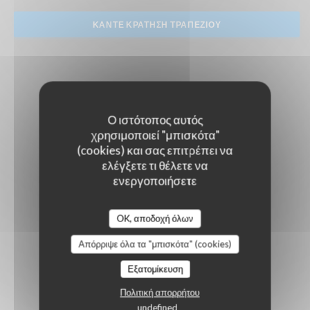
ΚΆΝΤΕ ΚΡΆΤΗΣΗ ΤΡΑΠΕΖΙΟΎ
Ο ιστότοπος αυτός
χρησιμοποιεί "μπισκότα"
(cookies) και σας επιτρέπει να
ελέγξετε τι θέλετε να
ενεργοποιήσετε
OK, αποδοχή όλων
Απόρριψε όλα τα "μπισκότα" (cookies)
Εξατομίκευση
Πολιτική απορρήτου
undefined