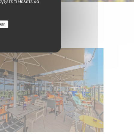
γξετε τι θέλετε να
υση