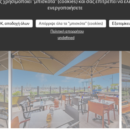
 χρησιμοποιεί "μπισκότα" (cookies) και σας επιτρέπει να ελέ
ενεργοποιήσετε
K, αποδοχή όλων
Απόρριψε όλα τα "μπισκότα" (cookies)
Εξατομίκε
LA TERRASSE
Πολιτική απορρήτου
undefined