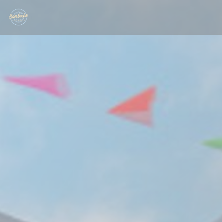
Πίνακας διαχείρισης "Μπισκότων" (Cookies)